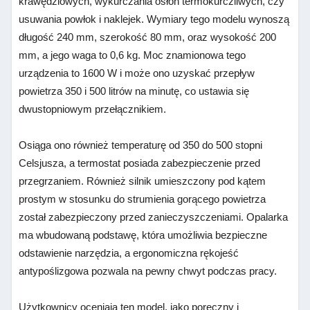
krawędziowych,
wykurczania osłon termokurczliwych, czy
usuwania powłok i naklejek. Wymiary tego modelu wynoszą
długość 240 mm, szerokość 80 mm, oraz wysokość 200
mm, a jego waga to 0,6 kg. Moc znamionowa tego
urządzenia to 1600 W i może ono uzyskać przepływ
powietrza 350 i 500 litrów na minutę, co ustawia się
dwustopniowym przełącznikiem.
Osiąga ono również temperaturę od 350 do 500 stopni
Celsjusza, a termostat posiada zabezpieczenie przed
przegrzaniem. Również silnik umieszczony pod kątem
prostym w stosunku do strumienia gorącego powietrza
został zabezpieczony przed zanieczyszczeniami. Opalarka
ma wbudowaną podstawę, która umożliwia bezpieczne
odstawienie narzędzia, a ergonomiczna rękojeść
antypoślizgowa pozwala na pewny chwyt podczas pracy.
Użytkownicy oceniają ten model, jako poręczny i