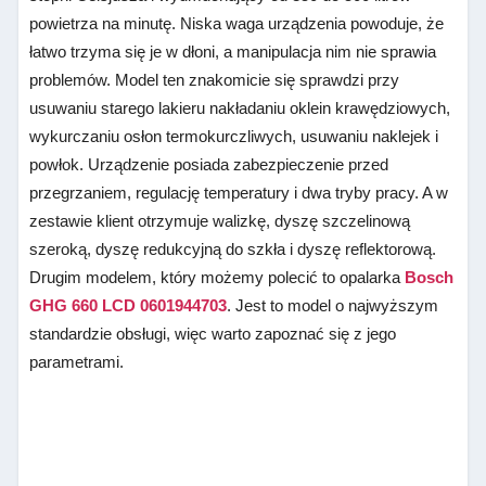
powietrza na minutę. Niska waga urządzenia powoduje, że
łatwo trzyma się je w dłoni, a manipulacja nim nie sprawia
problemów. Model ten znakomicie się sprawdzi przy
usuwaniu starego lakieru
n
akładaniu oklein krawędziowych,
wykurczaniu osłon termokurczliwych, usuwaniu naklejek i
powłok. Urządzenie posiada zabezpieczenie przed
przegrzaniem, regulację temperatury i dwa tryby pracy. A w
zestawie klient otrzymuje
walizkę, dyszę szczelinową
szeroką, dyszę redukcyjną do szkła i dyszę reflektorową.
Drugim modelem, który możemy polecić to opalarka
Bosch
GHG 660 LCD 0601944703
. Jest to model o najwyższym
standardzie obsługi, więc warto zapoznać się z jego
parametrami.