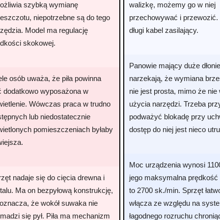
ożliwia szybką wymianę
walizkę, możemy go w niej
eszczotu, niepotrzebne są do tego
przechowywać i przewozić.
rzędzia. Model ma regulację
długi kabel zasilający.
ędkości skokowej.
Panowie mający duże dłoni
ele osób uważa, że piła powinna
narzekają, że wymiana brz
ć dodatkowo wyposażona w
nie jest prosta, mimo że ni
wietlenie. Wówczas praca w trudno
użycia narzędzi. Trzeba prz
tępnych lub niedostatecznie
podważyć blokadę przy uchw
wietlonych pomieszczeniach byłaby
dostęp do niej jest nieco utr
wiejsza.
Moc urządzenia wynosi 110
zęt nadaje się do cięcia drewna i
jego maksymalna prędkość
talu. Ma on bezpyłową konstrukcję,
to 2700 sk./min. Sprzęt łatw
 oznacza, że wokół suwaka nie
włącza ze względu na syst
omadzi się pył. Piła ma mechanizm
łagodnego rozruchu chronią