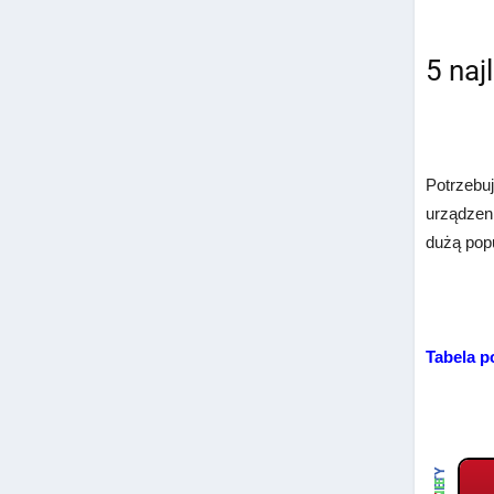
5 naj
Potrzebuj
urządzeni
dużą pop
Tabela 
ZALETY