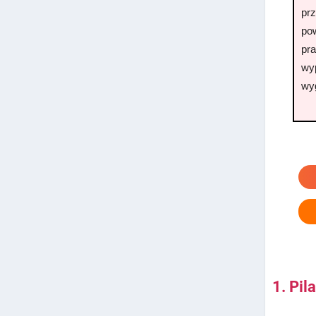
prz
pow
pr
wy
wy
1. Pi