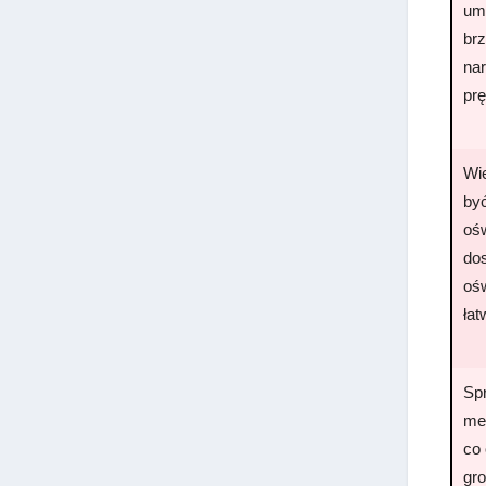
um
brz
na
pr
Wi
by
oś
dos
oś
łat
Spr
me
co
gr