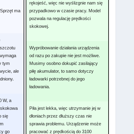
rękojeść, więc nie wyślizgnie nam się
 Sprzęt ma
przypadkowo w czasie pracy. Model
pozwala na regulację prędkości
skokowej.
e
eszczotu
Wypróbowanie działania urządzenia
e wymaga
od razu po zakupie nie jest możliwe.
y tym
Musimy osobno dokupić zasilający
ycie, ale
piłę akumulator, to samo dotyczy
udniony.
ładowarki potrzebnej do jego
ładowania.
0 W, a
 skokowa
Piła jest lekka, więc utrzymanie jej w
o się
dłoniach przez dłuższy czas nie
em
sprawia problemu. Urządzenie może
cy go
pracować z prędkością do 3100