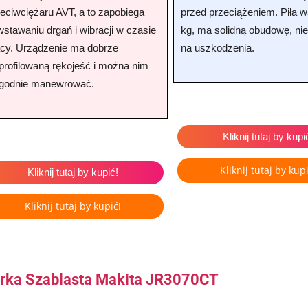
eciwciężaru AVT, a to zapobiega
przed przeciążeniem. Piła w
stawaniu drgań i wibracji w czasie
kg, ma solidną obudowę, ni
acy. Urządzenie ma dobrze
na uszkodzenia.
profilowaną rękojeść i można nim
godnie manewrować.
Kliknij tutaj by kupi
Kliknij tutaj by kupi
Kliknij tutaj by kupić!
Kliknij tutaj by kupić!
larka Szablasta Makita JR3070CT