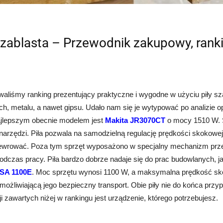
szablasta – Przewodnik zakupowy, ranki
aliśmy ranking prezentujący praktyczne i wygodne w użyciu piły sza
h, metalu, a nawet gipsu. Udało nam się je wytypować po analizie 
najlepszym obecnie modelem jest
Makita JR3070CT
o mocy 1510 W. 
narzędzi. Piła pozwala na samodzielną regulację prędkości skokow
wrować. Poza tym sprzęt wyposażono w specjalny mechanizm przec
podczas pracy. Piła bardzo dobrze nadaje się do prac budowlanych,
SA 1100E
. Moc sprzętu wynosi 1100 W, a maksymalna prędkość sko
możliwiającą jego bezpieczny transport. Obie piły nie do końca prz
i zawartych niżej w rankingu jest urządzenie, którego potrzebujesz.