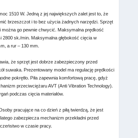
c 1510 W. Jedną z jej największych zalet jest to, że
ić brzeszczot i to bez użycia żadnych narzędzi. Sprzęt
y i można go pewnie chwycić. Maksymalna prędkość
 2800 sk./min. Maksymalna głębokość cięcia w
m, a rur – 130 mm.
wia, że sprzęt jest dobrze zabezpieczony przed
ół suwaka. Prezentowany model ma regulację prędkości
odne pokrętło. Piła zapewnia komfortową pracę, gdyż
anizm przeciwciężaru AVT (Anti Vibration Technology).
gań podczas cięcia materiałów.
by pracujące na co dzień z piłą twierdzą, że jest
latego zabezpiecza mechanizm przekładni przed
czeństwo w czasie pracy.