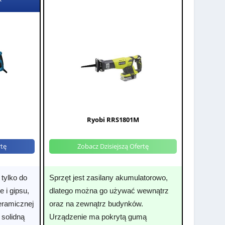
Ryobi RRS1801M
rtę
Zobacz Dzisiejszą Ofertę
tylko do
Sprzęt jest zasilany akumulatorowo,
e i gipsu,
dlatego można go używać wewnątrz
eramicznej
oraz na zewnątrz budynków.
 solidną
Urządzenie ma pokrytą gumą