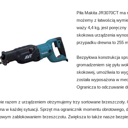
Piła Makita JR3070CT ma mo
możemy z łatwością wymien
waży 4,4 kg, jest poręczn
skokowa urządzenia wynosi
przypadku drewna to 255 m
Bezpyłowa konstrukcja spra
gromadzeniem się pyłu wok
skokowej, umożliwia to wyg
została wyposażona w mech
Ogranicza to odczuwanie dr
e razem z urządzeniem otrzymujemy trzy sortowane brzeszczoty. Oso
na w każdej sytuacji. Sprzęt ma ogranicznik momentu obrot
owego, d
owym zablokowaniem brzeszczotu. Zwiększa to także nasze bezpie