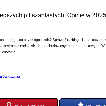
lepszych pił szablastych. Opinie w 202
esz sprzętu do szybkiego cięcia? Sprawdź ranking pił szablastych, k
a doskonale nadają się do prac budowlanych oraz remontowych. W te
ularnością.
porównawcza
NAJLEPSZY PRODUKT
DRUGI WYBÓ