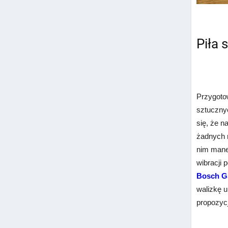
Piła 
Przygotow
sztucznyc
się, że 
żadnych 
nim mane
wibracji 
Bosch G
walizkę u
propozycj