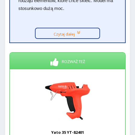
rodzaju elementów, które chce skleić. Model ma
stosunkowo dużą moc.
Czytaj dalej
ROZWAŻ TEŻ
Yato 35 YT-82401