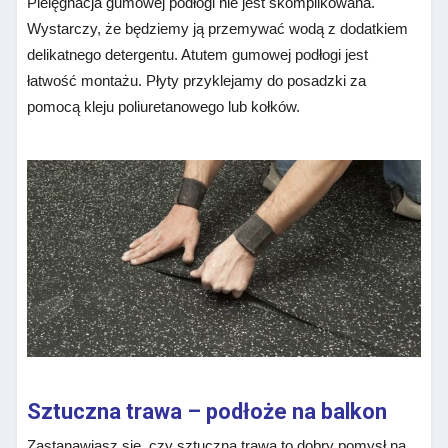
Pielęgnacja gumowej podłogi nie jest skomplikowana.
Wystarczy, że będziemy ją przemywać wodą z dodatkiem
delikatnego detergentu. Atutem gumowej podłogi jest
łatwość montażu. Płyty przyklejamy do posadzki za
pomocą kleju poliuretanowego lub kołków.
Sztuczna trawa – podłoże na balkon
Zastanawiasz się, czy sztuczna trawa to dobry pomysł na