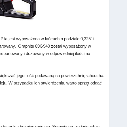
ła jest wyposażona w łańcuch o podziale 0,325″ i
marowany. Graphite 89G940 został wyposażony w
ansportowany i dozowany w odpowiedniej ilości na
większać jego ilość podawaną na powierzchnię łańcucha.
leju. W przypadku ich stwierdzenia, warto sprzęt oddać
o hamulca bezpieczeństwa. Sprawia on, że łańcuch w