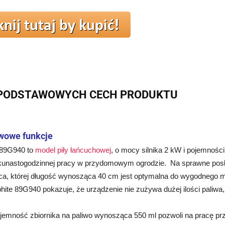
 PODSTAWOWYCH CECH PRODUKTU
wowe funkcje
 89G940 to
model piły łańcuchowej
, o mocy silnika 2 kW i pojemnośc
lkunastogodzinnej pracy w przydomowym ogrodzie. Na sprawne posł
ca, której długość wynosząca 40 cm jest optymalna do wygodnego 
hite 89G940 pokazuje, że urządzenie nie zużywa dużej ilości paliwa, b
emność zbiornika na paliwo wynosząca 550 ml pozwoli na pracę prze