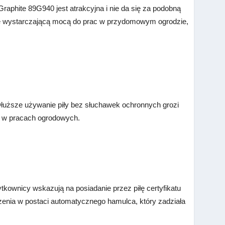
raphite 89G940 jest atrakcyjna i nie da się za podobną
 się wystarczającą mocą do prac w przydomowym ogrodzie,
 Dłuższe używanie piły bez słuchawek ochronnych grozi
ch w pracach ogrodowych.
tkownicy wskazują na posiadanie przez piłę certyfikatu
czenia w postaci automatycznego hamulca, który zadziała