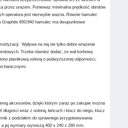
ika przez urazem. Ponieważ minimalna prędkość obrotów
ych operatora jest niezwykle ważna. Równie hamulec
 Graphite
89G940 hamulec ma dwupunktowe
mortyzacji. Wpływa na nią nie tylko dobre wrażenie
obrotowych. Trzeba również dodać, że wał korbowy
niono plastikową osłoną o podwyższonej odporności,
mechanicznymi.
szereg akcesoriów, dzięki którym zaraz po zakupie można
 długości wraz z osłoną, łańcuch i klucz do niego, klucz
emnik z podziałem do sprawnego przygotowywania
, a jej wymiary wynoszą
400 x 240 x 280 mm.