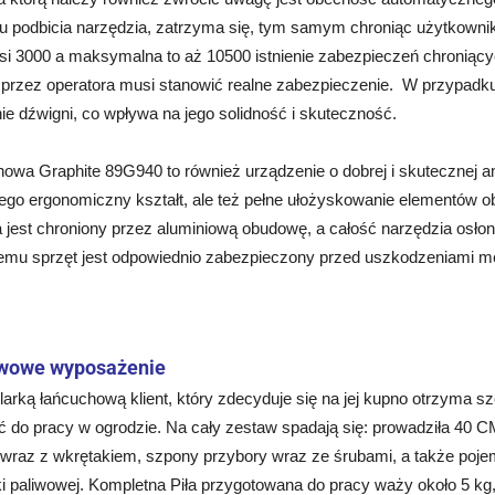
u podbicia narzędzia, zatrzyma się, tym samym chroniąc użytkown
osi 3000 a maksymalna to aż 10500 istnienie zabezpieczeń chroniąc
przez operatora musi stanowić realne zabezpieczenie. W przypadku
e dźwigni, co wpływa na jego solidność i skuteczność.
inowa Graphite 89G940 to również urządzenie o dobrej i skutecznej a
jego ergonomiczny kształt, ale też pełne ułożyskowanie elementów 
 jest chroniony przez aluminiową obudowę, a całość narzędzia osło
zemu sprzęt jest odpowiednio zabezpieczony przed uszkodzeniami 
wowe wyposażenie
larką łańcuchową klient, który zdecyduje się na jej kupno otrzyma 
ć do pracy w ogrodzie. Na cały zestaw spadają się: prowadziła 40 CM
 wraz z wkrętakiem, szpony przybory wraz ze śrubami, a także poj
i paliwowej. Kompletna Piła przygotowana do pracy waży około 5 kg