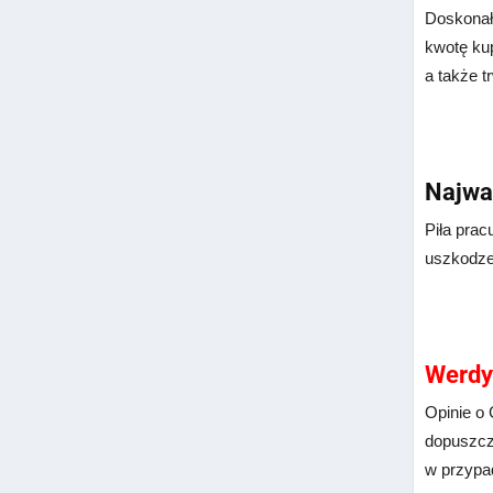
Doskonały
kwotę kup
a także t
Najwa
Piła prac
uszkodze
Werdy
Opinie o 
dopuszcza
w przypa