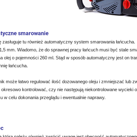
tyczne smarowanie
 zasługuje tu również automatyczny system smarowania łańcucha. Pi
 1,5 mm. Wiadomo, że do sprawnej pracy łańcuch musi być stale s
na olej o pojemności 260 ml. Stąd w sposób automatyczny jest on tr
hnię łańcucha.
ik może łatwo regulować ilość dozowanego oleju i zmniejszać lub z
 okresowo kontrolować, czy nie następują niekontrolowane wycieki o
u w celu dokonania przeglądu i ewentualnie naprawy.
ec
a którą należy również zwrócić uwagę jest obecność automatyczneg