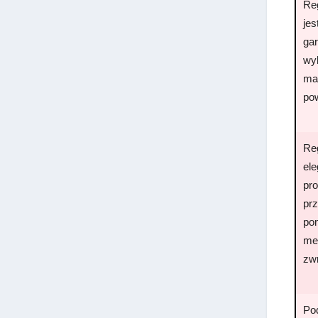
Reg
je
gar
wy
mal
po
Reg
el
pr
pr
pom
me
zw
Pod