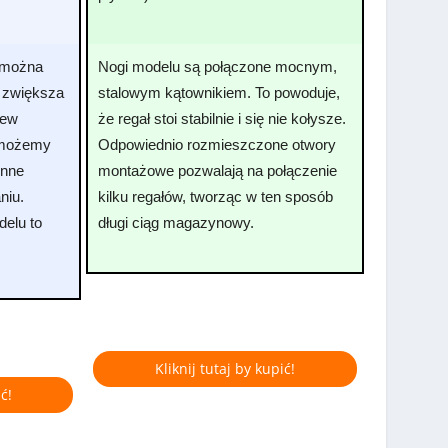
i można
Nogi modelu są połączone mocnym,
 zwiększa
stalowym kątownikiem. To powoduje,
rew
że regał stoi stabilnie i się nie kołysze.
o możemy
Odpowiednio rozmieszczone otwory
inne
montażowe pozwalają na połączenie
niu.
kilku regałów, tworząc w ten sposób
elu to
długi ciąg magazynowy.
Kliknij tutaj by kupić!
ć!