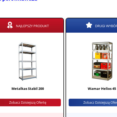
NAJLEPSZY PRODUKT
DRUGI WYBÓ
Metalkas Stabil 200
Wamar Helios 45
Zobacz Dzisiejszą Ofertę
Zobacz Dzisiejszą Ofe