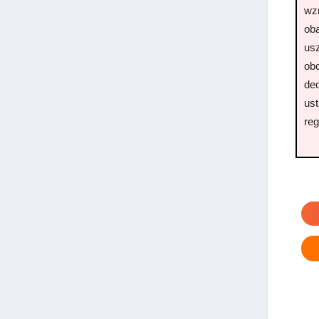
wzm
oba
us
ob
dec
us
reg