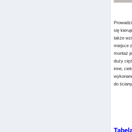
Prowadzi
się kier
także wz
miejsce 
montaż je
duży cię
inne, ci
wykonan
do ściany
Tabel