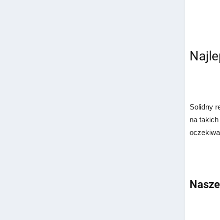
Najl
Solidny r
na takich
oczekiwa
Nasze