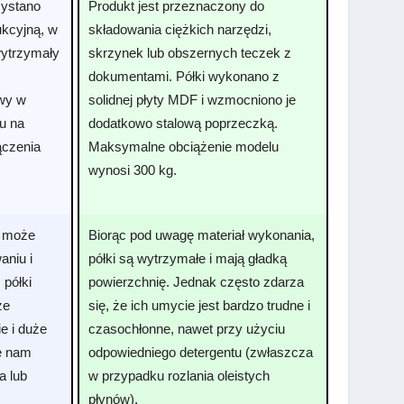
zystano
Produkt jest przeznaczony do
ukcyjną, w
składowania ciężkich narzędzi,
wytrzymały
skrzynek lub obszernych teczek z
dokumentami. Półki wykonano z
twy w
solidnej płyty MDF i wzmocniono je
u na
dodatkowo stalową poprzeczką.
ączenia
Maksymalne obciążenie modelu
wynosi 300 kg.
o może
Biorąc pod uwagę materiał wykonania,
aniu i
półki są wytrzymałe i mają gładką
półki
powierzchnię. Jednak często zdarza
ze
się, że ich umycie jest bardzo trudne i
ie i duże
czasochłonne, nawet przy użyciu
e nam
odpowiedniego detergentu (zwłaszcza
a lub
w przypadku rozlania oleistych
płynów).