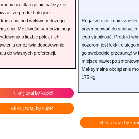
ocnienia, dlatego nie należy się
wiać, że produkt ulegnie
zkodzeniu pod wpływem dużego
Regał w razie koniecznośc
ciążenia. Możliwość samodzielnego
przymocować do ściany, co
ydowania o liczbie półek i ich
jego stabilność. Produkt wb
tawieniu umożliwia dopasowanie
pozorom jest lekki, dlateg
ału do własnych preferencji.
go swobodnie przesunąć w 
miejsce nawet po zmontowa
Maksymalne obciążenie mod
175 kg.
Kliknij tutaj by kupić!
Kliknij tutaj by kupić!
Kliknij tutaj by kupi