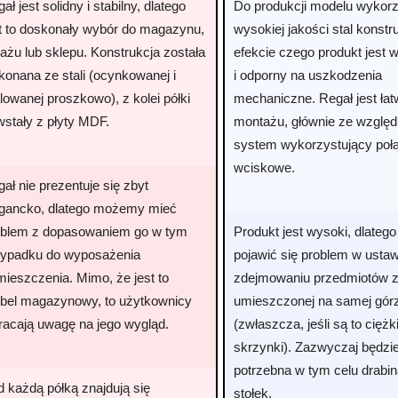
ał jest solidny i stabilny, dlatego
Do produkcji modelu wykor
st to doskonały wybór do magazynu,
wysokiej jakości stal konstr
ażu lub sklepu. Konstrukcja została
efekcie czego produkt jest 
konana ze stali (ocynkowanej i
i odporny na uszkodzenia
owanej proszkowo), z kolei półki
mechaniczne. Regał jest ła
wstały z płyty MDF.
montażu, głównie ze względ
system wykorzystujący poł
wciskowe.
ał nie prezentuje się zbyt
egancko, dlatego możemy mieć
oblem z dopasowaniem go w tym
Produkt jest wysoki, dlateg
zypadku do wyposażenia
pojawić się problem w ustaw
ieszczenia. Mimo, że jest to
zdejmowaniu przedmiotów z 
bel magazynowy, to użytkownicy
umieszczonej na samej gór
racają uwagę na jego wygląd.
(zwłaszcza, jeśli są to ciężk
skrzynki). Zazwyczaj będzi
potrzebna w tym celu drabin
 każdą półką znajdują się
stołek.