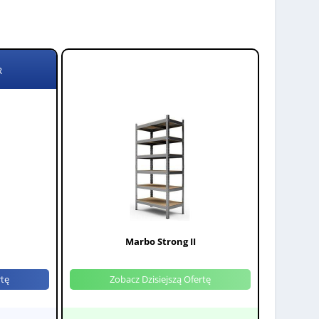
R
Marbo Strong II
rtę
Zobacz Dzisiejszą Ofertę