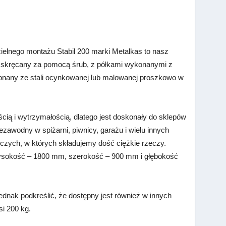
elnego montażu Stabil 200 marki Metalkas to nasz
l skręcany za pomocą śrub, z półkami wykonanymi z
konany ze stali ocynkowanej lub malowanej proszkowo w
ścią i wytrzymałością, dlatego jest doskonały do sklepów
ezawodny w spiżarni, piwnicy, garażu i wielu innych
zych, w których składujemy dość ciężkie rzeczy.
ysokość – 1800 mm, szerokość – 900 mm i głębokość
jednak podkreślić, że dostępny jest również w innych
i 200 kg.