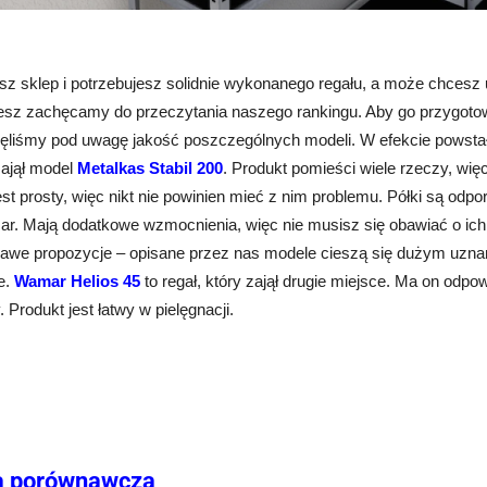
sz sklep i potrzebujesz solidnie wykonanego regału, a może chcesz
ujesz zachęcamy do przeczytania naszego rankingu. Aby go przygoto
ięliśmy pod uwagę jakość poszczególnych modeli. W efekcie powsta
zajął model
Metalkas Stabil 200
. Produkt pomieści wiele rzeczy, wi
st prosty, więc nikt nie powinien mieć z nim problemu. Półki są odp
żar. Mają dodatkowe wzmocnienia, więc nie musisz się obawiać o ic
ekawe propozycje – opisane przez nas modele cieszą się dużym uzna
e.
Wamar Helios 45
to regał, który zajął drugie miejsce. Ma on od
. Produkt jest łatwy w pielęgnacji.
a porównawcza