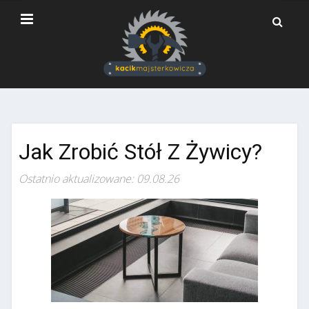
Jak Zrobić Stół Z Żywicy?
Ostatnio aktualizowane: 09.08.26