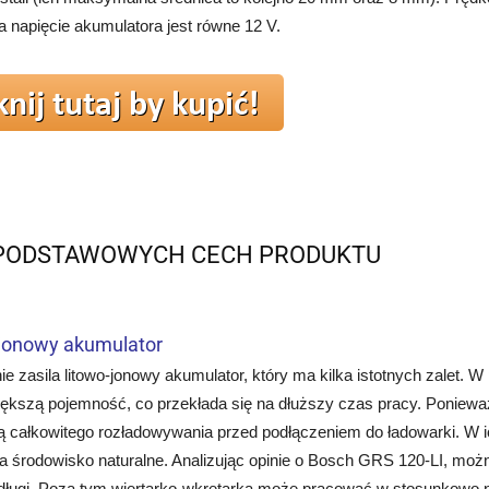
 a napięcie akumulatora jest równe 12 V.
 PODSTAWOWYCH CECH PRODUKTU
jonowy akumulator
e zasila litowo-jonowy akumulator, który ma kilka istotnych zalet.
iększą pojemność, co przekłada się na dłuższy czas pracy. Ponieważ 
 całkowitego rozładowywania przed podłączeniem do ładowarki. W i
a środowisko naturalne. Analizując opinie o Bosch GRS 120-LI, mo
 długi. Poza tym wiertarko-wkrętarka może pracować w stosunkowo nisk