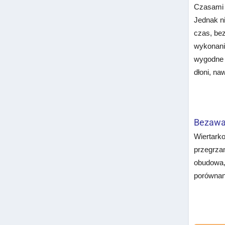
Czasami m
Jednak n
czas, bez
wykonani
wygodne w
dłoni, n
Bezawar
Wiertarko
przegrzan
obudowa,
porównan