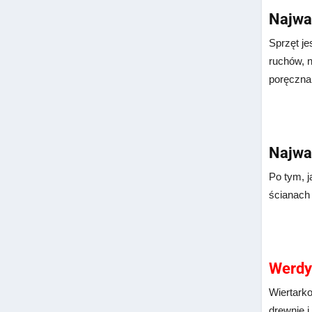
Najważ
Sprzęt j
ruchów, n
poręczna,
Najwa
Po tym, 
ścianach 
Werdy
Wiertark
drewnie i