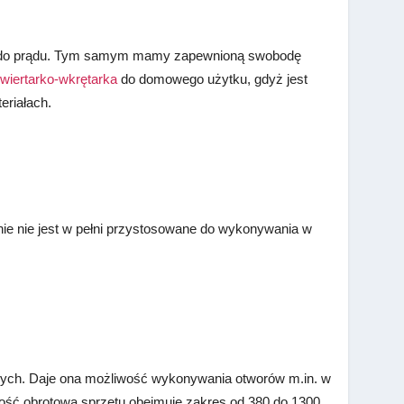
ć go do prądu. Tym samym mamy zapewnioną swobodę
 wiertarko-wkrętarka
do domowego użytku, gdyż jest
eriałach.
nie nie jest w pełni przystosowane do wykonywania w
wych. Daje ona możliwość wykonywania otworów m.in. w
kość obrotowa sprzętu obejmuje zakres od 380 do 1300