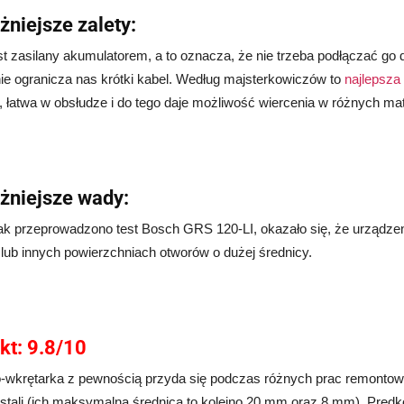
niejsze zalety:
est zasilany akumulatorem, a to oznacza, że nie trzeba podłącza
ie ogranicza nas krótki kabel. Według majsterkowiczów to
najlepsza
 łatwa w obsłudze i do tego daje możliwość wiercenia w różnych mat
żniejsze wady:
jak przeprowadzono test Bosch GRS 120-LI, okazało się, że urządze
lub innych powierzchniach otworów o dużej średnicy.
kt: 9.8/10
o-wkrętarka z pewnością przyda się podczas różnych prac remonto
 stali (ich maksymalna średnica to kolejno 20 mm oraz 8 mm). Pręd