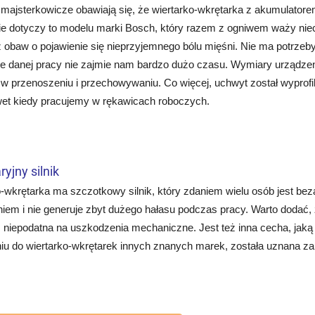
ajsterkowicze obawiają się, że wiertarko-wkrętarka z akumulatorem 
ie dotyczy to modelu marki Bosch, który razem z ogniwem waży niec
 obaw o pojawienie się nieprzyjemnego bólu mięśni. Nie ma potrzeb
e danej pracy nie zajmie nam bardzo dużo czasu. Wymiary urządzeni
 przenoszeniu i przechowywaniu. Co więcej, uchwyt został wyprofilo
awet kiedy pracujemy w rękawicach roboczych.
yjny silnik
-wkrętarka ma szczotkowy silnik, który zdaniem wielu osób jest be
iem i nie generuje zbyt dużego hałasu podczas pracy. Warto dodać,
 niepodatna na uszkodzenia mechaniczne. Jest też inna cecha, jaką
iu do wiertarko-wkrętarek innych znanych marek, została uznana za