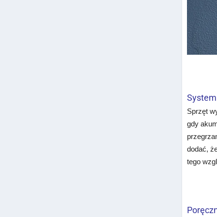
System 
Sprzęt wy
gdy akum
przegrza
dodać, że
tego wzgl
Poręcz