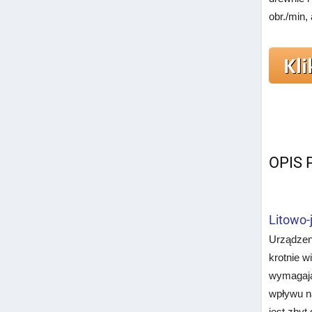
obr./min,
OPIS
Litowo-
Urządzeni
krotnie w
wymagają
wpływu n
jest zbyt