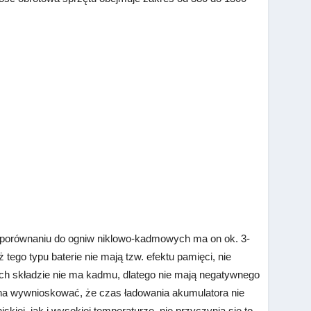
 W porównaniu do ogniw niklowo-kadmowych ma on ok. 3-
tego typu baterie nie mają tzw. efektu pamięci, nie
ch składzie nie ma kadmu, dlatego nie mają negatywnego
żna wywnioskować, że czas ładowania akumulatora nie
iej, jak i wysokiej temperaturze, nie przyczynia się to