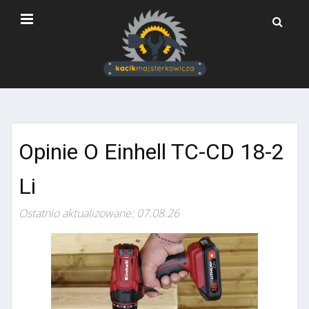
Opinie O Einhell TC-CD 18-2
Li
Ostatnio aktualizowane: 07.08.26