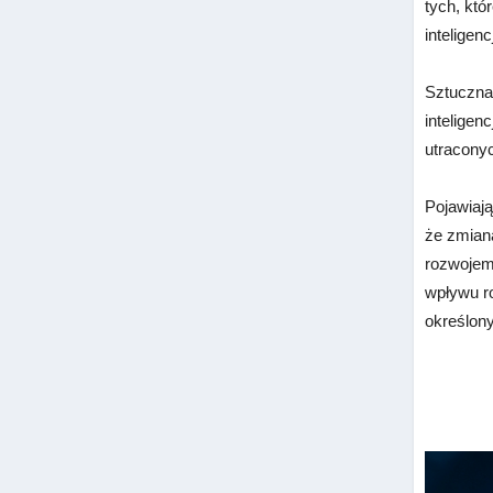
tych, któ
inteligenc
Sztuczna 
inteligen
utracony
Pojawiają
że zmiana
rozwojem 
wpływu ro
określony