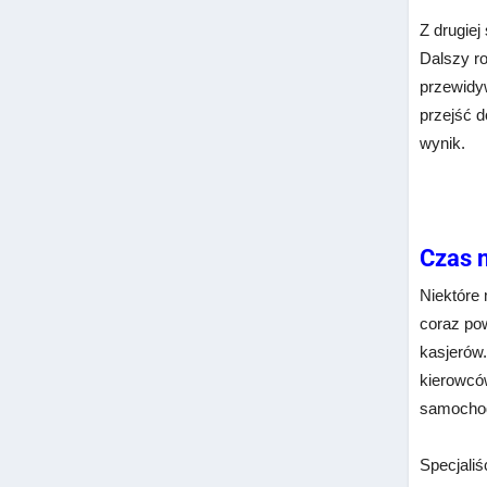
Z drugiej
Dalszy ro
przewidyw
przejść 
wynik.
Czas 
Niektóre 
coraz po
kasjerów
kierowcó
samochoda
Specjali