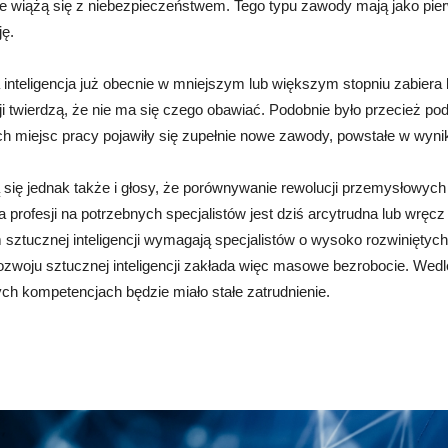
re wiążą się z niebezpieczeństwem. Tego typu zawody mają jako pie
ję.
inteligencja już obecnie w mniejszym lub większym stopniu zabiera 
cji twierdzą, że nie ma się czego obawiać. Podobnie było przecież p
ch miejsc pracy pojawiły się zupełnie nowe zawody, powstałe w wyni
 się jednak także i głosy, że porównywanie rewolucji przemysłowyc
 profesji na potrzebnych specjalistów jest dziś arcytrudna lub wrę
sztucznej inteligencji wymagają specjalistów o wysoko rozwiniętych 
zwoju sztucznej inteligencji zakłada więc masowe bezrobocie. Wedle 
ch kompetencjach będzie miało stałe zatrudnienie.