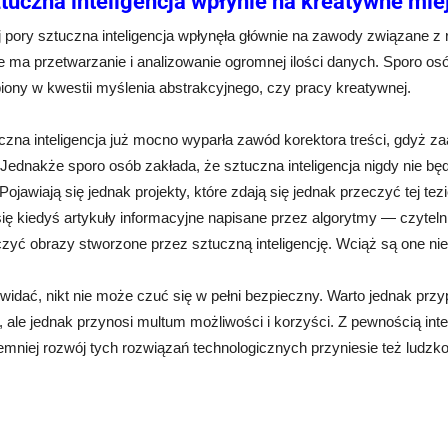
tuczna inteligencja wpłynie na kreatywne mie
j pory sztuczna inteligencja wpłynęła głównie na zawody związane z
 ma przetwarzanie i analizowanie ogromnej ilości danych. Sporo osób
iony w kwestii myślenia abstrakcyjnego, czy pracy kreatywnej.
uczna inteligencja już mocno wyparła zawód korektora treści, gdyż 
 Jednakże sporo osób zakłada, że sztuczna inteligencja nigdy nie będ
Pojawiają się jednak projekty, które zdają się jednak przeczyć tej te
się kiedyś artykuły informacyjne napisane przez algorytmy — czyteln
zyć obrazy stworzone przez sztuczną inteligencję. Wciąż są one ni
widać, nikt nie może czuć się w pełni bezpieczny. Warto jednak prz
 ale jednak przynosi multum możliwości i korzyści. Z pewnością int
emniej rozwój tych rozwiązań technologicznych przyniesie też ludzko