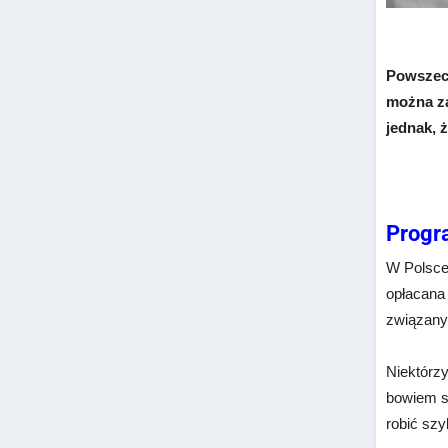
Powszech
można za
jednak, 
Progra
W Polsce,
opłacana
związany 
Niektórzy
bowiem s
robić szyb