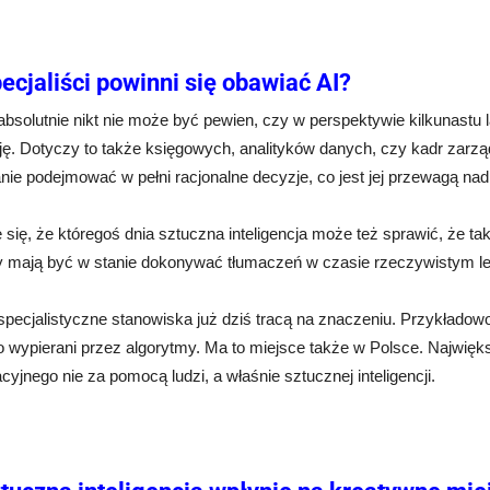
ecjaliści powinni się obawiać AI?
absolutnie nikt nie może być pewien, czy w perspektywie kilkunastu 
cję. Dotyczy to także księgowych, analityków danych, czy kadr zar
nie podejmować w pełni racjonalne decyzje, co jest jej przewagą na
 się, że któregoś dnia sztuczna inteligencja może też sprawić, że ta
y mają być w stanie dokonywać tłumaczeń w czasie rzeczywistym lep
specjalistyczne stanowiska już dziś tracą na znaczeniu. Przykładow
 wypierani przez algorytmy. Ma to miejsce także w Polsce. Najwięk
yjnego nie za pomocą ludzi, a właśnie sztucznej inteligencji.