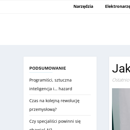
Narzędzia
Elektronarz
Jak
PODSUMOWANIE
Ostatnio
Programiści, sztuczna
inteligencja i… hazard
Czas na kolejną rewolucję
przemysłową?
Czy specjaliści powinni się
obawiać AI?