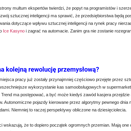
 strony multum ekspertów twierdzi, że popyt na programistów i szerzej
zwój sztucznej inteligencji ma sprawić, że przedsiębiorstwa będą pos
ania dotyczące wpływu sztucznej inteligencji na rynek pracy nierza
do
Ice Kasyno
i zagrać na automacie. Zanim gra nie zostanie rozegrana
na kolejną rewolucję przemysłową?
miejsca pracy już zostały przynajmniej częściowo przejęte przez sz
wszechniejsze wykorzystanie kas samoobsługowych w supermarketac
. Trend ma postępować, a być może kiedyś zawód kasjera przejdzie
w. Autonomiczne pojazdy kierowane przez algorytmy pewnego dnia mo
mi. Niemniej to raczej perspektywy obliczone na dziesięciolecia.
ści wskazują, że to dopiero początek ogromnych przemian. Mają one