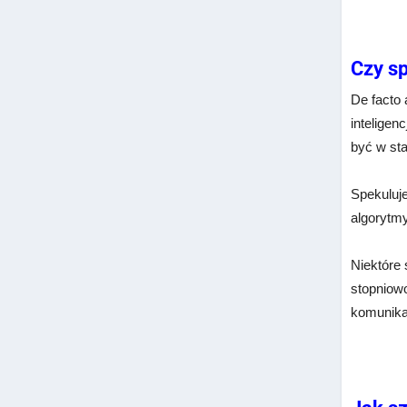
Czy sp
De facto 
inteligen
być w sta
Spekuluje
algorytm
Niektóre 
stopniowo
komunikac