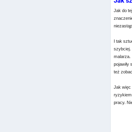
Jak sz
Jak do te
znaczenie
niezastąp
I tak szt
szybciej.
malarza. 
pojawiły 
też zobac
Jak więc 
ryzykiem,
pracy. Ni