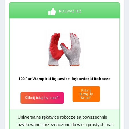
ROZWAŻ TEŻ
100 Par Wampirki Rękawice, Rękawiczki Robocze
Kliknij
Tutaj By
Kupić!
Kliknij tutaj by kupić!
Uniwersalne rękawice robocze są powszechnie
użytkowane i przeznaczone do wielu prostych prac