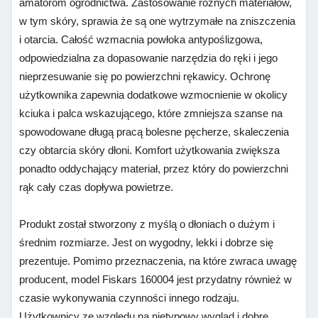
amatorom ogrodnictwa. Zastosowanie różnych materiałów,
w tym skóry, sprawia że są one wytrzymałe na zniszczenia
i otarcia. Całość wzmacnia powłoka antypoślizgowa,
odpowiedzialna za dopasowanie narzędzia do ręki i jego
nieprzesuwanie się po powierzchni rękawicy. Ochronę
użytkownika zapewnia dodatkowe wzmocnienie w okolicy
kciuka i palca wskazującego, które zmniejsza szanse na
spowodowane długą pracą bolesne pęcherze, skaleczenia
czy obtarcia skóry dłoni. Komfort użytkowania zwiększa
ponadto oddychający materiał, przez który do powierzchni
rąk cały czas dopływa powietrze.
Produkt został stworzony z myślą o dłoniach o dużym i
średnim rozmiarze. Jest on wygodny, lekki
i dobrze się
prezentuje. Pomimo przeznaczenia, na które zwraca uwagę
producent, model Fiskars 160004 jest przydatny również w
czasie wykonywania czynności innego rodzaju.
Użytkownicy
ze względu na nietypowy wygląd i dobre